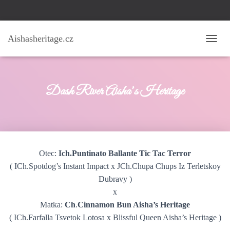
Aishasheritage.cz
P
Ř
E
P
N
Dash River Aisha’s Heritage
O
U
T
N
A
V
Otec:
Ich.Puntinato Ballante Tic Tac Terror
I
G
( ICh.Spotdog’s Instant Impact x JCh.Chupa Chups Iz Terletskoy
A
Dubravy )
C
x
I
Matka:
Ch
.
Cinnamon Bun Aisha’s Heritage
( ICh.Farfalla Tsvetok Lotosa x Blissful Queen Aisha’s Heritage )