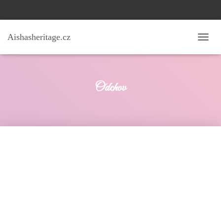
Aishasheritage.cz
P
Ř
E
P
N
Odchov
O
U
T
N
A
V
I
G
A
C
I